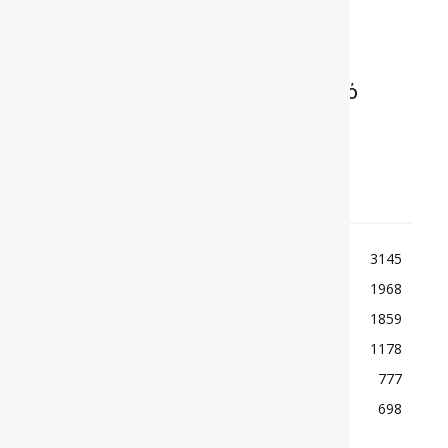
Fiat Fullback Cross διαθέσιμο από
30.390€
TOP ΚΑΤΗΓΟΡΙΕΣ
ΕΙΔΗΣΕΙΣ
3145
ΚΟΣΜΟΣ
1968
ΑΓΩΝΕΣ
1859
ΠΑΡΟΥΣΙΑΣΕΙΣ
1178
ΡΕΠΟΡΤΑΖ
777
ΜΟΤΟΣΙΚΛΕΤΑ
698