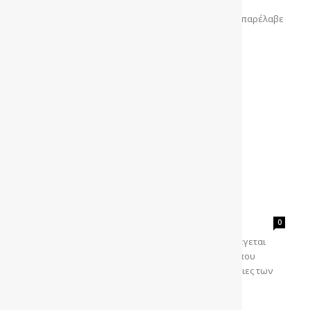
αυτοκίνητα του Πάπα Φραγκίσκου. Η κεφαλή της
Ρωμαιοκαθολικής εκκλησίας, o πάπας Φραγκίσκος παρέλαβε
το 2017 μια λευκή...
LAMBORGHINI Temerario: Νέα,
υβριδική εποχή (video)
gonews
-
0
Το νέο supercar της LAMBORGHINI είναι γεγονός. Λέγεται
Temerario και με το υβριδικό σύστημα μετάδοσης που
διαθέτει, φιλοδοξεί να επαναπροσδιορίσει τις έννοιες των
επιδόσεων,...