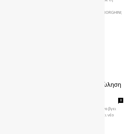
LAMBORGHINI Fenomeno. Τι συμβαίνει όταν ένα
δημιουργικό μυαλό συναντά ένα σύμβολο της LAMBORGHINI;
Στο video Sculpting...
LAMBORGHINI Pregunta: Προς πώληση
το μοναδικό πρωτότυπο – Τιμή
gonews
-
0
Η μια και μοναδική Pregunta του 1998 ετοιμάζεται να βγει
από το μουσείο της LAMBORGHINI και να αναζητήσει νέο
ιδιοκτήτη σε δημοπρασία. Η Broad Arrow...