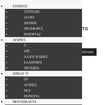
ΕΙΔΗΣΕΙΣ
SUPERCARS
ΑΓΟΡΑ
Αρχική
Αναζήτηση
ΔΙΕΘΝΗ
LAMBORGHINI
-
αποτελέσματα
ΠΡΟΣΦΟΡΕΣ
ΡΕΠΟΡΤΑΖ
αναζήτησης
ΑΓΩΝΕΣ
F1
WRC
ΑΛΛΟΙ ΑΓΩΝΕΣ
Αν δεν είστε ευχαριστημένοι με τα αποτελέσματα,
ΕΛΛΗΝΙΚΟΙ
παρακαλούμε πραγματοποιήστε μια άλλη αναζήτηση
ΠΡΟΣΩΠΑ
GONEWS TV
DIY
ΑΓΩΝΕΣ
ΝΕΑ
ΠΕΡΙΕΡΓΑ
ΜΟΤΟΣΙΚΛΕΤΑ