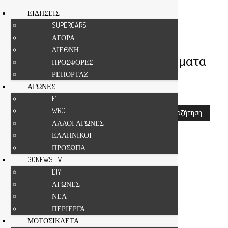
ΕΙΔΗΣΕΙΣ
SUPERCARS
ΑΓΟΡΑ
Αρχική
Αναζήτηση
ΔΙΕΘΝΗ
MUSTANG MACH
-
αποτελέσματα
ΠΡΟΣΦΟΡΕΣ
ΡΕΠΟΡΤΑΖ
αναζήτησης
ΑΓΩΝΕΣ
F1
WRC
ΑΛΛΟΙ ΑΓΩΝΕΣ
Αν δεν είστε ευχαριστημένοι με τα αποτελέσματα,
ΕΛΛΗΝΙΚΟΙ
παρακαλούμε πραγματοποιήστε μια άλλη αναζήτηση
ΠΡΟΣΩΠΑ
GONEWS TV
DIY
ΑΓΩΝΕΣ
ΝΕΑ
ΠΕΡΙΕΡΓΑ
ΜΟΤΟΣΙΚΛΕΤΑ