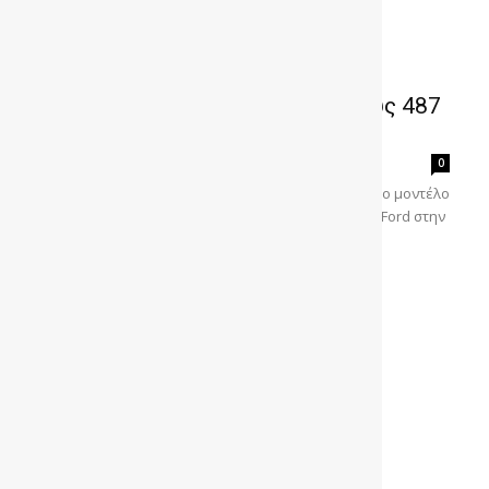
H νέα Mustang Mach-E GT με τους 487
ίππους στην Ελλάδα
gonews
-
0
Η νέα, αμιγώς ηλεκτρική Mustang Mach-E GT είναι το μοντέλο
με τη μεγαλύτερη ισχύ που έχει ποτέ προσφέρει η Ford στην
Ευρώπη. Παράγοντας τη περισσότερη...
1
2
3