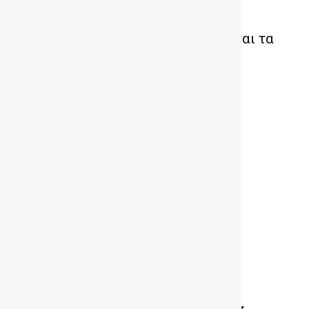
Τα καλύτερα μεταχειρισμένα είναι τα
Hyundai. Και με την βούλα !
ALFA ROMEO Spider: Διαχρονική
γοητεία 60 χρόνων