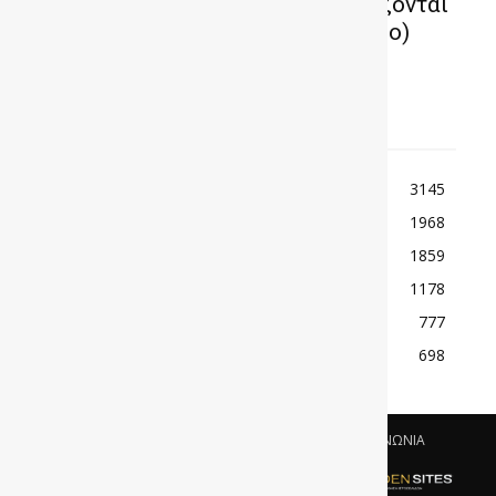
Πόσα τηλεκατευθυνόμενα χρειάζονται
για να τραβήξουν ένα HiLux; (video)
TOP ΚΑΤΗΓΟΡΙΕΣ
ΕΙΔΗΣΕΙΣ
3145
ΚΟΣΜΟΣ
1968
ΑΓΩΝΕΣ
1859
ΠΑΡΟΥΣΙΑΣΕΙΣ
1178
ΡΕΠΟΡΤΑΖ
777
ΜΟΤΟΣΙΚΛΕΤΑ
698
ΟΡΟΙ ΧΡΗΣΗΣ & ΠΟΛΙΤΙΚΗ ΑΠΟΡΡΗΤΟΥ
ΕΠΙΚΟΙΝΩΝΙΑ
© 2019 GONEWS.GR - HOSTING & CREATE BY