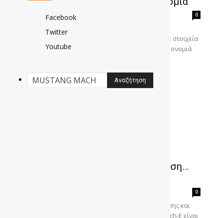
Special: «Ηλεκτρισμένη» κληρονομιά
gonews
-
0
Facebook
Η νέα FORD MUSTANG Mach-E GT California Special
Twitter
συνδυάζει τις προηγμένες ηλεκτρικές επιδόσεις, με στοιχεία
Youtube
σχεδίασης εμπνευσμένα από την αμερικανική κληρονομιά
της μάρκας. Η FORD...
MUSTANG Mach-E 2025: Ανανέωση…
κατά παραγγελία
gonews
-
0
Με ανανεωμένη εμφάνιση και αρκετά στοιχεία άνεσης και
πρακτικότητας έρχεται η MUSTANG Mach-E. Η Mach-E είναι