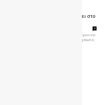
Η FORD Mustang Mach-E γιορτάζει στο
Golden Hall
gonews
-
0
Οι επισκέπτες του stage της FORD στο Golden Hall έχουν την
ευκαιρία να δουν από κοντά την ηλεκτρική Mustang Mach-E,
να πάρουν δώρα αλλά...
MUSTANG Mach-E: Ηλεκτρικός…
πύραυλος (τιμές)