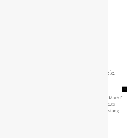
το μοντέλο με το οποίο η MUSTANG μπήκε στον...
FORD Mustang Mach-E από…δοχεία
γιαουρτιού
gonews
-
0
Η FORD κατάφερε να μειώσει το βάρος της Mustang Mach-E
χρησιμοποιώντας μια ιδιαίτερα αποτελεσματική δίαιτα
προερχόμενη από τα γιαούρτια Για την FORD Mustang
Mach-E έχουν...