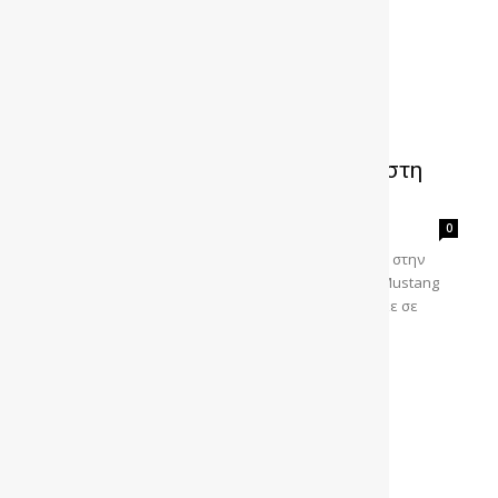
VIDEO : Χαλαρωτικό οδοιπορικό στη
Μαγιόρκα με Mustang Mach-E
gonews
-
0
Καθίστε αναπαυτικά και χαλαρώστε, ταξιδεύοντας στην
πανέμορφη Μαγιόρκα «οδηγώντας» μια αθόρυβη Mustang
Mach-E Το Ford Scenic Project, που δημιουργήθηκε σε
συνεργασία με τον καταξιωμένο Βρετανό...