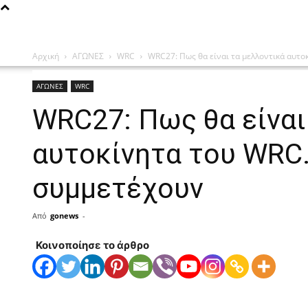
Αρχική
ΑΓΩΝΕΣ
WRC
WRC27: Πως θα είναι τα μελλοντικά αυτοκ
ΑΓΩΝΕΣ
WRC
WRC27: Πως θα είναι
αυτοκίνητα του WRC.
συμμετέχουν
Από
gonews
-
Κοινοποίησε το άρθρο