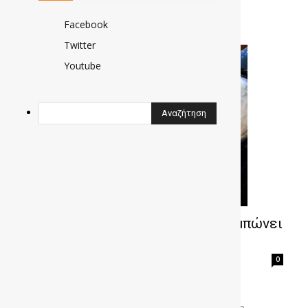
Facebook
Twitter
Youtube
Η οδοντόκρεμα μπορεί και ξεθαμπώνει
τα φανάρια αυτοκινήτου; [video]
gonews
-
0
Είναι αρκετά δημοφιλές το τελευταίο διάστημα το
ξεθάμπωμα των φαναριών. Αρκετά καταστήματα
αναλαμβάνουν αυτή την εργασία για εσάς, όμως στο