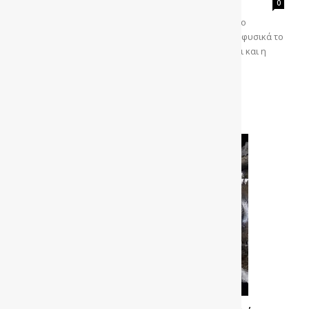
gonews
-
0
Είσαι κολλημένος με το όχημα σου. Το καθαρίζεις, το
αρωματίζεις, το έχεις πένα, βρίζεις όταν βρέχει και φυσικά το
πλύσιμο του είναι σημαντικότερο για εσένα από ότι και η
προσωπική σου υγιεινή... Δες το...
Διαβάστε περισσότερα