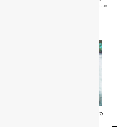
διαδίκτυο κυκλοφορούν διάφορα βίντεο με ξεθάμπωμα
φαναριών που μπορείς να το κάνεις και μόνος...
Διαβάστε περισσότερα
VIDEO- Έτσι ΜΗΝ πλύνεις ποτέ το
όχημα σου !