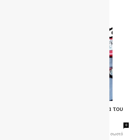
Διαβάστε περισσότερα
VIDEO – Ετσι κάνεις τον κινητήρα του
αυτοκινήτου σαν καινούργιο
gonews
-
0
Είσαι ψείρας με το αυτοκίνητο σου; Τότε βλέπεις το σωστό