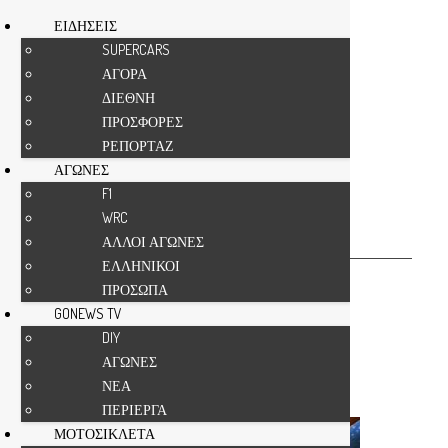
ΕΙΔΗΣΕΙΣ
SUPERCARS
ΑΓΟΡΑ
Αρχική
GONEWS TV
DIY
ΔΙΕΘΝΗ
DIY
ΠΡΟΣΦΟΡΕΣ
ΡΕΠΟΡΤΑΖ
DIY
ΑΓΩΝΕΣ
ΝΕΑ
ΠΕΡΙΕΡΓΑ
ΑΓΩΝΕΣ
F1
WRC
Τελευταία
ΑΛΛΟΙ ΑΓΩΝΕΣ
ΕΛΛΗΝΙΚΟΙ
Τελευταία
ΠΡΟΣΩΠΑ
Προτεινόμενες δημοσιεύσεις
GONEWS TV
Τα πιο δημοφιλή
DIY
Δημοφιλή 7 ημερών
ΑΓΩΝΕΣ
Κατά βαθμολογία κριτικής
ΝΕΑ
Τυχαίο
ΠΕΡΙΕΡΓΑ
ΜΟΤΟΣΙΚΛΕΤΑ