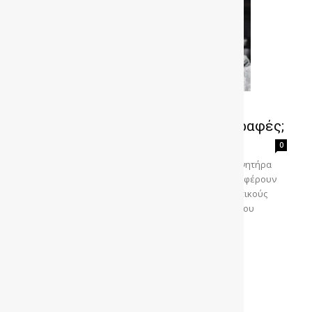
VIDEO – Λιπαντικά Αυτοκινήτου:
Ξέρεις να διαβάζεις τις προδιαγραφές;
gonews
-
0
Όλοι κατά καιρούς αλλάζουμε τα λιπαντικά στον κινητήρα
του αυτοκινήτου μας. Και ως γνωστόν τα λιπαντικά φέρουν
κάποιες προδιαγραφές και χωρίζονται σε διαφορετικούς
τύπους. Εσείς γνωρίζεται ο τύπος του λιπαντικού που
χρησιμοποιείται τί σημαίνει;
https://www.youtube.com/watch?
time_continue=2&v=Hb6CX_rWoIA
Διαβάστε περισσότερα