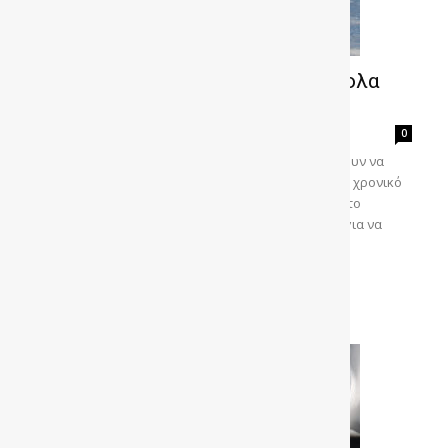
VIDEO – Παρατημένο όχημα; Εύκολα
tips για να πάρει μπρος αμέσως
gonews
-
0
Πολλές φορές, διάφορες καταστάσεις μας αναγκάζουν να
αφήσουμε στην άκρη το αυτοκίνητο μας για αρκετό χρονικό
διάστημα. Τί διάστημα; Μήνες ή και περισσότερο. Στο
παρακάτω βίντεο σας παρουσιάζονται μερικά tips για να
κάνετε πιο...
Διαβάστε περισσότερα