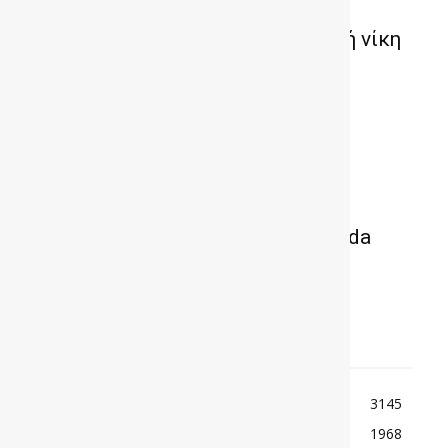
Ο Marc Marquez πήρε μία φοβερή νίκη
στο Assen
VIDEO -Μια μοναδική Pagani Zonda
Riviera
TOP ΚΑΤΗΓΟΡΙΕΣ
ΕΙΔΗΣΕΙΣ
3145
ΚΟΣΜΟΣ
1968