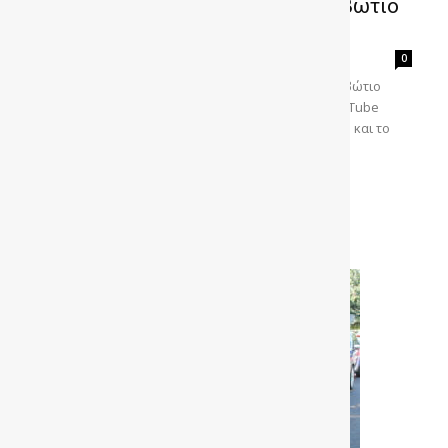
Κινείται το αυτοκίνητο χωρίς κιβώτιο
ταχυτήτων; (vid)
gonews
-
0
Τι γίνεται σε ένα αυτοκίνητο αν αφαιρέσουμε το κιβώτιο
ταχυτήτων; Το γνωστό κανάλι «Garage54» στο YouTube
μπήκε στον πειρασμό και "σκάλιξε" ένα παλιό Lada και το
αποτέλεσμα θα το δείτε στο παρακάτω βίντεο.
https://www.youtube.com/watch?v=FKsv81aHG1E
Διαβάστε περισσότερα