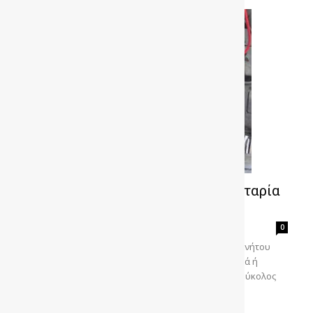
Εσυ ξέρεις να μετρήσεις την μπαταρία
του αυτοκινήτου σου; [video]
gonews
-
0
Ειδικά τις χειμερινές ημέρες η μπαταρία του αυτοκινήτου
μας, περνάει αρκετά δύσκολα και εκεί φαίνεται αργά ή
γρήγορα η κατάσταση στην οποία βρίσκεται. Ένας εύκολος
τρόπος για να ξέρουμε την κατάσταση στην οποία
βρίσκεται...