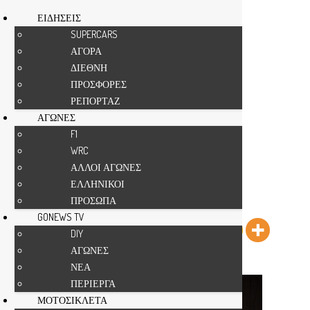
ΕΙΔΗΣΕΙΣ
SUPERCARS
ΑΓΟΡΑ
Αρχική
ΕΙΔΗΣΕΙΣ
ΔΙΕΘΝΗ
ΠΡΟΣΦΟΡΕΣ
ΕΙΔΗΣΕΙΣ
ΗΛΕΚΤΡΙΚΑ
ΡΕΠΟΡΤΑΖ
Πρόγραμμα Κινούμαι
ΑΓΩΝΕΣ
Ηλεκτρικά : Πότε…
F1
WRC
πληρώνει
ΑΛΛΟΙ ΑΓΩΝΕΣ
Από
gonews
-
ΕΛΛΗΝΙΚΟΙ
ΠΡΟΣΩΠΑ
Κοινοποίησε το άρθρο
GONEWS TV
DIY
ΑΓΩΝΕΣ
ΝΕΑ
ΠΕΡΙΕΡΓΑ
ΜΟΤΟΣΙΚΛΕΤΑ