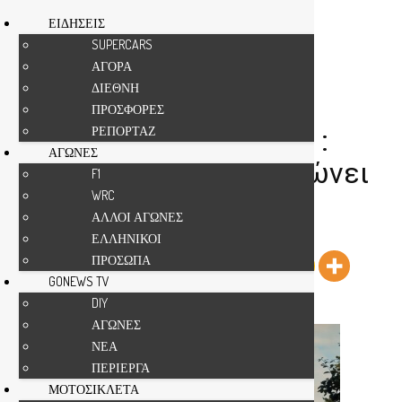
ΕΙΔΗΣΕΙΣ
SUPERCARS
ΑΓΟΡΑ
Αρχική
ΕΙΔΗΣΕΙΣ
ΔΙΕΘΝΗ
ΠΡΟΣΦΟΡΕΣ
ΕΙΔΗΣΕΙΣ
ΡΕΠΟΡΤΑΖ
ΡΕΠΟΡΤΑΖ
Κινούμαι Ηλεκτρικά 3 :
ΑΓΩΝΕΣ
Πότε και πόσα…πληρώνει
F1
WRC
Από
gonews
-
ΑΛΛΟΙ ΑΓΩΝΕΣ
Κοινοποίησε το άρθρο
ΕΛΛΗΝΙΚΟΙ
ΠΡΟΣΩΠΑ
GONEWS TV
DIY
ΑΓΩΝΕΣ
ΝΕΑ
ΠΕΡΙΕΡΓΑ
ΜΟΤΟΣΙΚΛΕΤΑ