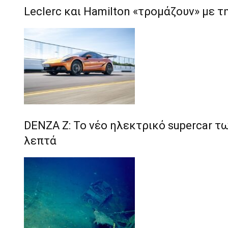
Leclerc και Hamilton «τρομάζουν» με τ
DENZA Z: Το νέο ηλεκτρικό supercar τω
λεπτά