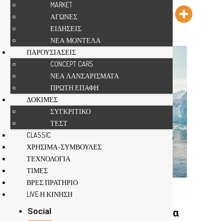
MARKET
ΑΓΩΝΕΣ
ΕΙΔΗΣΕΙΣ
ΝΕΑ ΜΟΝΤΕΛΑ
ΠΑΡΟΥΣΙΑΣΕΙΣ
CONCEPT CARS
ΝΕΑ ΛΑΝΣΑΡΙΣΜΑΤΑ
ΠΡΩΤΗ ΕΠΑΦΗ
ΔΟΚΙΜΕΣ
ΣΥΓΚΡΙΤΙΚΟ
ΤΕΣΤ
CLASSIC
ΧΡΗΣΙΜΑ-ΣΥΜΒΟΥΛΕΣ
ΤΕΧΝΟΛΟΓΙΑ
ΤΙΜΕΣ
ΒΡΕΣ ΠΡΑΤΗΡΙΟ
LIVE Η ΚΙΝΗΣΗ
Tο Captain Arctic, είναι ένα
Social
από τα πιο εντυπωσιακά νέα