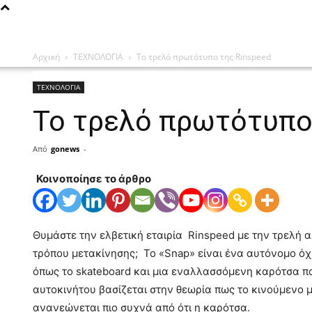
Αρχική
ΤΕΧΝΟΛΟΓΙΑ
Το τρελό πρωτότυπο της Rinspeed
ΤΕΧΝΟΛΟΓΙΑ
Το τρελό πρωτότυπο
Από
gonews
-
Κοινοποίησε το άρθρο
Θυμάστε την ελβετική εταιρία Rinspeed με την τρελή 
τρόπου μετακίνησης; Το «Snap» είναι ένα αυτόνομο ό
όπως το skateboard και μια εναλλασσόμενη καρότσα π
αυτοκινήτου βασίζεται στην θεωρία πως το κινούμενο 
ανανεώνεται πιο συχνά από ότι η καρότσα.