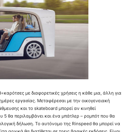
d=καρότσες με διαφορετικές χρήσεις η κάθε μια, άλλη για
ς ημέρες εργασίας. Μεταφέρεσαι με την οικογενειακή
θμευσης και το skateboard μπορεί αν κινηθεί
 5 θα περιλαμβάνει και ένα μπάτλερ – ρομπότ που θα
ολογική δήλωση. Το αυτόνομο της Rinspeed θα μπορεί να
α αρχικά θα διατίθεται σε τρεις βασικές εκδόσεις. Είναι