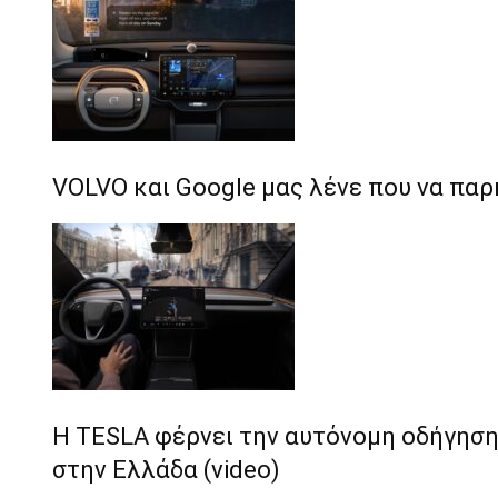
VOLVO και Google μας λένε που να πα
Η TESLA φέρνει την αυτόνομη οδήγηση
στην Ελλάδα (video)