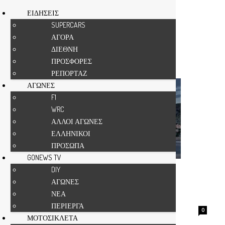
ΕΙΔΗΣΕΙΣ
SUPERCARS
ΑΓΟΡΑ
Αρχική
Ετικέτες
OPEL Frontera
ΔΙΕΘΝΗ
Ετικέτα: OPEL Frontera
ΠΡΟΣΦΟΡΕΣ
ΡΕΠΟΡΤΑΖ
ΑΓΩΝΕΣ
F1
WRC
ΑΛΛΟΙ ΑΓΩΝΕΣ
ΕΛΛΗΝΙΚΟΙ
ΠΡΟΣΩΠΑ
GONEWS TV
OPEL Frontera: Το ηλεκτρικό
DIY
ΑΓΩΝΕΣ
οικογενειακό SUV με 400+ χλμ.
ΝΕΑ
αυτονομία που...
ΠΕΡΙΕΡΓΑ
gonews
-
0
ΜΟΤΟΣΙΚΛΕΤΑ