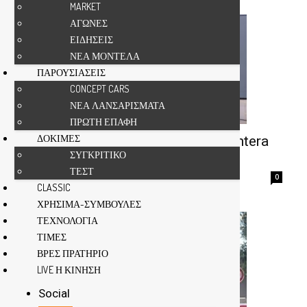
MARKET
ΑΓΩΝΕΣ
ΕΙΔΗΣΕΙΣ
ΝΕΑ ΜΟΝΤΕΛΑ
ΠΑΡΟΥΣΙΑΣΕΙΣ
CONCEPT CARS
ΝΕΑ ΛΑΝΣΑΡΙΣΜΑΤΑ
ΠΡΩΤΗ ΕΠΑΦΗ
ΔΟΚΙΜΕΣ
Πως θα κερδίσετε ένα OPEL Frontera
ΣΥΓΚΡΙΤΙΚΟ
για έναν ολόκληρο χρόνο
ΤΕΣΤ
gonews
-
0
CLASSIC
ΧΡΗΣΙΜΑ-ΣΥΜΒΟΥΛΕΣ
ΤΕΧΝΟΛΟΓΙΑ
ΤΙΜΕΣ
ΒΡΕΣ ΠΡΑΤΗΡΙΟ
LIVE Η ΚΙΝΗΣΗ
Social