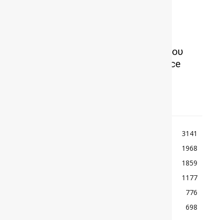
F1-Μαϊάμι G.P. 2026: Κυριαρχία του
πρωταθλητή Norris στο Sprint Race
TOP ΚΑΤΗΓΟΡΙΕΣ
ΕΙΔΗΣΕΙΣ
3141
ΚΟΣΜΟΣ
1968
ΑΓΩΝΕΣ
1859
ΠΑΡΟΥΣΙΑΣΕΙΣ
1177
ΡΕΠΟΡΤΑΖ
776
ΜΟΤΟΣΙΚΛΕΤΑ
698