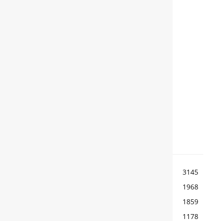
Award
Το Koenigsegg Jesko είναι το
αυτοκίνητο των 480 χλμ./ώρα
TOP ΚΑΤΗΓΟΡΙΕΣ
ΕΙΔΗΣΕΙΣ
3145
ΚΟΣΜΟΣ
1968
ΑΓΩΝΕΣ
1859
ΠΑΡΟΥΣΙΑΣΕΙΣ
1178