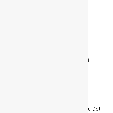
Attica Classic Rally 2026
ΔΗΜΟΦΙΛΗ ΑΡΘΡΑ
Πωλήσεις αυτοκινήτων: Πτωτική
πορεία τον Φεβρουάριο
Το νέο SEAT Ibiza κερδίζει το Red Dot