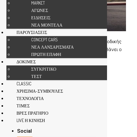
MARKET
ΑΓΩΝΕΣ
ΕΙΔΗΣΕΙΣ
ΝΕΑ ΜΟΝΤΕΛΑ
ΠΑΡΟΥΣΙΑΣΕΙΣ
CONCEPT CARS
Δραστικά μέτρα για την αναχαίτιση της καθοδικής
ΝΕΑ ΛΑΝΣΑΡΙΣΜΑΤΑ
πορείας των εσόδων της εταιρείας του λαμβάνει ο
ΠΡΩΤΗ ΕΠΑΦΗ
κύριος Tesla.
ΔΟΚΙΜΕΣ
ΣΥΓΚΡΙΤΙΚΟ
ΤΕΣΤ
CLASSIC
ΧΡΗΣΙΜΑ-ΣΥΜΒΟΥΛΕΣ
ΤΕΧΝΟΛΟΓΙΑ
ΤΙΜΕΣ
ΒΡΕΣ ΠΡΑΤΗΡΙΟ
LIVE Η ΚΙΝΗΣΗ
Social