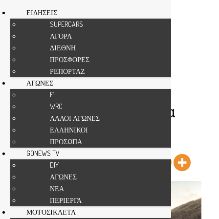
ΕΙΔΗΣΕΙΣ
SUPERCARS
ΑΓΟΡΑ
Αρχική
TESLA
ΔΙΕΘΝΗ
ΠΡΟΣΦΟΡΕΣ
TESLA
ΡΕΠΟΡΤΑΖ
Μόνο στο e-shop της
ΑΓΩΝΕΣ
Tesla τα αμερικανικά
F1
WRC
ηλεκτρικά αυτοκίνητα
ΑΛΛΟΙ ΑΓΩΝΕΣ
Από
gonews
-
ΕΛΛΗΝΙΚΟΙ
ΠΡΟΣΩΠΑ
Κοινοποίησε το άρθρο
GONEWS TV
DIY
ΑΓΩΝΕΣ
ΝΕΑ
ΠΕΡΙΕΡΓΑ
ΜΟΤΟΣΙΚΛΕΤΑ