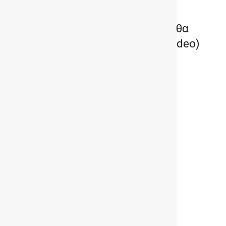
Η TESLA φέρνει την αυτόνομη
οδήγηση στην Ευρώπη – Πότε θα
ενεργοποιηθεί στην Ελλάδα (video)
TESLA Model Y Performance:
Αναβάθμιση επιδόσεων – Τιμή