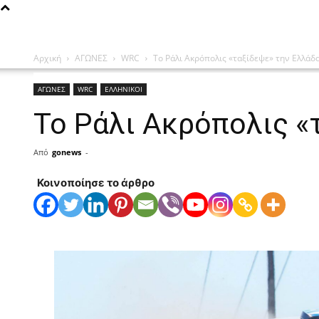
Αρχική
ΑΓΩΝΕΣ
WRC
Το Ράλι Ακρόπολις «ταξίδεψε» την Ελλάδ
ΑΓΩΝΕΣ
WRC
ΕΛΛΗΝΙΚΟΙ
Το Ράλι Ακρόπολις «
Από
gonews
-
Κοινοποίησε το άρθρο