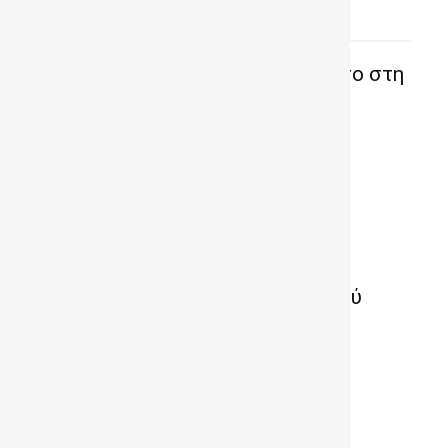
ΔΗΜΟΦΙΛΗ ΑΡΘΡΑ
Το νέο Ford Edge κάνει ντεμπούτο στη
Μαρίνα Φλοίσβου
Τα αυτοκίνητα των νέων
ποδοσφαιριστών του Ολυμπιακού