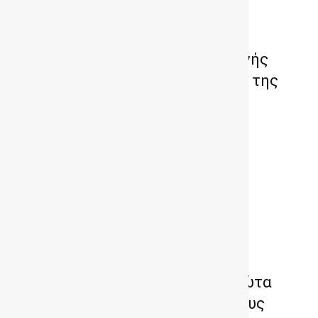
OMODA & JAECOO: Διπλή διεθνής
πιστοποίηση για την ασφάλεια της
Τεχνητής Νοημοσύνης στα
αυτοκίνητα
Αυτοκίνητα Υδρογόνου: Τα πρώτα
FCEV στους ελληνικούς δρόμους