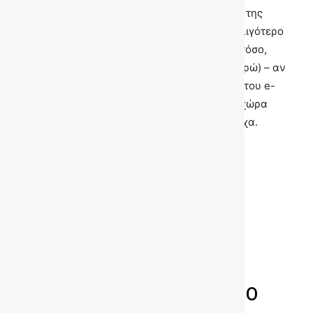
Η φόρτιση διαρκεί τρεις ώρες και το κόστος της
ηλεκτρικής ενέργειας που απαιτείται είναι λιγότερο
από 1 ευρώ. Το κόστος της μετατροπής, ωστόσο,
είναι αρκετά τσουχτερό (περίπου 20.000 ευρώ) – αν
και όχι τόσο όσο η αγορά ενός ηλεκτροκίνητου e-
UP! ή e-Golf της Volkswagen, τα οποία στη χώρα
κοστίζουν 25.000 και 37.000 ευρώ αντίστοιχα.
ΕΤΙΚΕΤΕΣ
Zastava 750
ηλεκτρικό Zastava
ΠΑΡΟΜΟΙΑ ΑΡΘΡΑ
ΠΕΡΙΣΣΟΤΕΡΑ ΑΠΟ ΤΟΝ ΙΔΙΟ