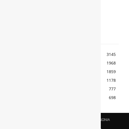
Η όγδοη γενιά του VW Golf
αποκαλύπτεται στην Ελλάδα
TOP ΚΑΤΗΓΟΡΙΕΣ
ΕΙΔΗΣΕΙΣ
3145
ΚΟΣΜΟΣ
1968
ΑΓΩΝΕΣ
1859
ΠΑΡΟΥΣΙΑΣΕΙΣ
1178
ΡΕΠΟΡΤΑΖ
777
ΜΟΤΟΣΙΚΛΕΤΑ
698
ΟΡΟΙ ΧΡΗΣΗΣ & ΠΟΛΙΤΙΚΗ ΑΠΟΡΡΗΤΟΥ
ΕΠΙΚΟΙΝΩΝΙΑ