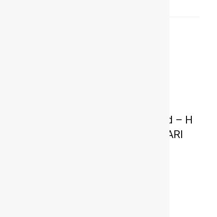
ΣΥΝΤΑΚΤΗ
Villeneuve: The Rise of a Legend – Η
ταινία για τον θρύλο της FERRARI
και της Φόρμουλα 1 (video)