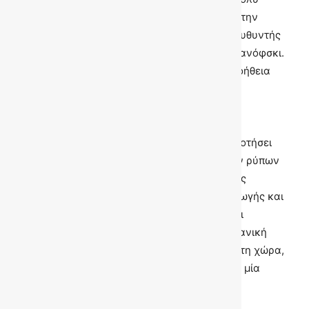
μεγαλύτερες ταχύτητες, αλλά περιορίσαμε την
ταχύτητα στα 120 χλμ. ανά ώρα», είπε ο διευθυντής
της εταιρείας BB Classic Cars Μίλοραντ Κιτανόφσκι.
Η εταιρεία ξεκίνησε τις μετατροπές με τη βοήθεια
χρηματοδότησης από το κρατικό ταμείο
καινοτομίας της Βόρειας Μακεδονίας.
Παράλληλα, η κυβέρνηση σκοπεύει να επιδοτήσει
την αγορά οχημάτων χαμηλών ή μηδενικών ρύπων
– αν και το μεγαλύτερο πρόβλημα ρύπανσης
προέρχεται από τις μονάδες ηλεκτροπαραγωγής και
τα πεπαλαιωμένα συστήματα θέρμανσης. Οι
ηλεκτροκινητήρες παράγονται από τη γερμανική
εταιρεία Κessler, που διαθέτει εργοστάσιο στη χώρα,
ενώ η ακτίνα αυτονομίας των οχημάτων με μία
φόρτιση είναι τα 150 χλμ.