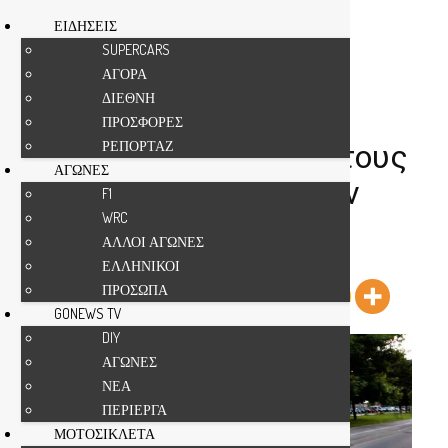
ΕΙΔΗΣΕΙΣ
SUPERCARS
ΑΓΟΡΑ
Αρχική
ΕΙΔΗΣΕΙΣ
ΔΙΕΘΝΗ
ΔΙΕΘΝΗ
ΠΡΟΣΦΟΡΕΣ
ΕΙΔΗΣΕΙΣ
ΔΙΕΘΝΗ
ΤΕΧΝΟΛΟΓΙΑ
ΡΕΠΟΡΤΑΖ
Hλεκτρικά Ζastava στους
ΑΓΩΝΕΣ
δρόμους των Σκοπίων
F1
WRC
Από
gonews
-
ΑΛΛΟΙ ΑΓΩΝΕΣ
Κοινοποίησε το άρθρο
ΕΛΛΗΝΙΚΟΙ
ΠΡΟΣΩΠΑ
GONEWS TV
DIY
ΑΓΩΝΕΣ
ΝΕΑ
ΠΕΡΙΕΡΓΑ
ΜΟΤΟΣΙΚΛΕΤΑ