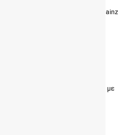
FORD Ranger Raptor: Ο Carlos Sainz
εκπαιδεύει την Πυροσβεστική
LEAPMOTOR B05: Στην Ελλάδα με
τιμές που θα συζητηθούν – Οι
εκδόσεις, η αυτονομία και ο
εξοπλισμός