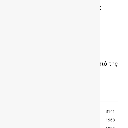
Που άνοιξε το νέο κατάστημα της
GEELY
Στο Βερολίνο το πρώτο εργοστάσιό της
Tesla στην Ευρώπη
TOP ΚΑΤΗΓΟΡΙΕΣ
ΕΙΔΗΣΕΙΣ
3141
ΚΟΣΜΟΣ
1968