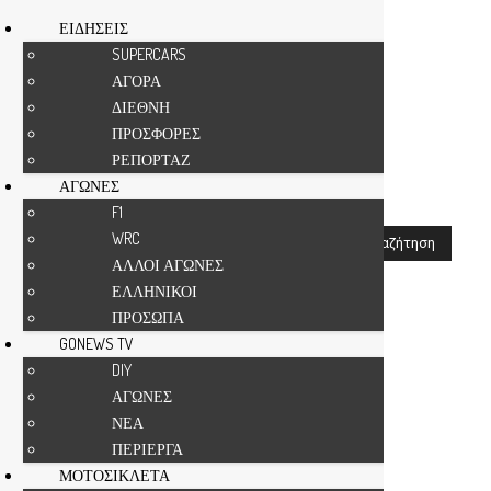
ΕΙΔΗΣΕΙΣ
SUPERCARS
ΑΓΟΡΑ
Αρχική
Αναζήτηση
ΔΙΕΘΝΗ
Concours d'Elegance
-
ΠΡΟΣΦΟΡΕΣ
ΡΕΠΟΡΤΑΖ
αποτελέσματα αναζήτησης
ΑΓΩΝΕΣ
F1
WRC
ΑΛΛΟΙ ΑΓΩΝΕΣ
Αν δεν είστε ευχαριστημένοι με τα αποτελέσματα,
ΕΛΛΗΝΙΚΟΙ
παρακαλούμε πραγματοποιήστε μια άλλη αναζήτηση
ΠΡΟΣΩΠΑ
GONEWS TV
DIY
ΑΓΩΝΕΣ
ΝΕΑ
ΠΕΡΙΕΡΓΑ
ΜΟΤΟΣΙΚΛΕΤΑ