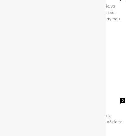
Σπάνια και πανάκριβα αυτοκίνητα είχαν την ευκαιρία να
αγοράσουν συλλέκτες και ευκατάστατοι πελάτες σε ένα
λαμπερό «παζάρι» στο Σαιν Τροπέ Το Garden Party που
διοργάνωσε...
Η περιοδεία της Porsche 356
gonews
-
0
Η Porsche γιορτάζει τα 70 χρόνια στην
αυτοκινητοβιομηχανία εκτός από την κατασκευή της
χρυσής Porsche 911 Turbo 993, στέλνοντας σε περιοδεία το
νούμερο 1...