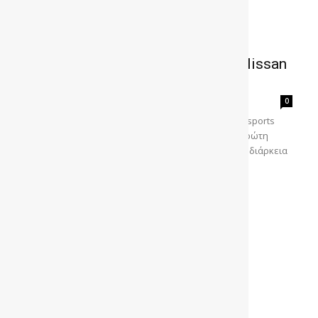
Το παρελθόν και το μέλλον της Nissan
στους αγώνες
gonews
-
0
Οι διοργανωτές του φετινού Rolex Monterey Motorsports
Reunion (RMMR) αναγνωρίζουν τη Nissan ως την πρώτη
Ιαπωνική μάρκα αυτοκίνητων. Κάθε χρόνο, κατά τη διάρκεια
της...