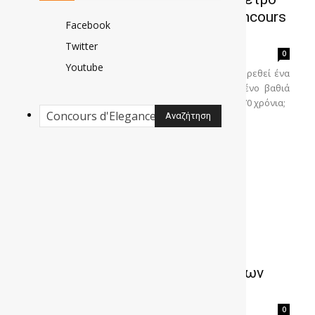
πρωτότυπο στο Pebble Beach Concours
Facebook
d’ Elegance
Twitter
gonews
-
0
Youtube
"Ξεκίνησε ως μια απλή σκέψη: Τι θα συμβεί αν βρεθεί ένα
αυτοκίνητο, στο νότιο άκρο της Ιαπωνίας, θαμμένο βαθιά
στον αχυρώνα και κρυμμένο από όλα τα μάτια για 70 χρόνια;
Αυτοκίνητα αξίας 11 εκατομμυρίων
ευρώ
gonews
-
0