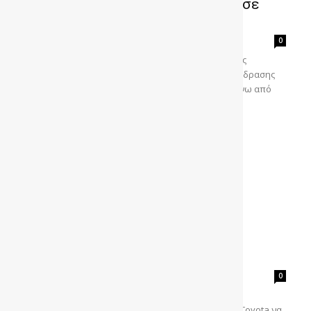
Η θρυλική Triumph του McQueen σε
έκθεση
gonews
-
0
Κατά την διάρκεια του Β’ Παγκοσμίου Πολέμου ένας
φυλακισμένος σε μια πετυχημένη προσπάθεια απόδρασης
διαφεύγει των διωκτών του πηδώντας μάλιστα πάνω από
έναν φράχτη...
Nέα Toyota Supra το 2018
gonews
-
0
Ευχάριστα τα νέα για τους φίλους της
Supra
αφού
αποφασίστηκε σε ψηλό επίπεδο στο αρχηγείο της Toyota να