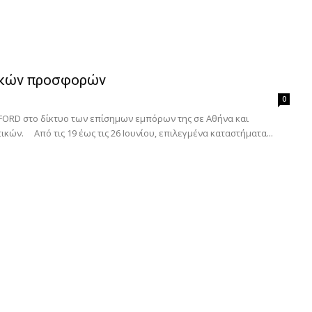
τικών προσφορών
0
FORD στο δίκτυο των επίσημων εμπόρων της σε Αθήνα και
κών. Από τις 19 έως τις 26 Ιουνίου, επιλεγμένα καταστήματα...