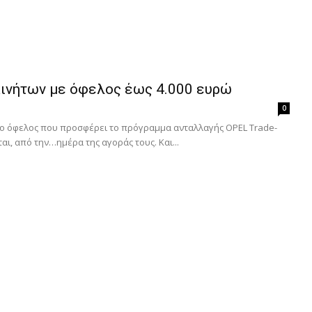
κινήτων με όφελος έως 4.000 ευρώ
0
ι το όφελος που προσφέρει το πρόγραμμα ανταλλαγής OPEL Trade-
αι, από την…ημέρα της αγοράς τους. Και...