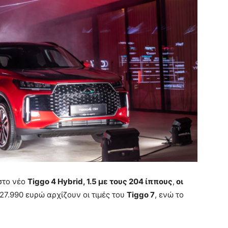
στο νέο
Tiggo 4 Hybrid, 1.5 με τους 204 ίππους
,
οι
 27.990 ευρώ αρχίζουν οι τιμές του
Tiggo 7
, ενώ το