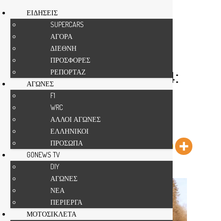
ΕΙΔΗΣΕΙΣ
SUPERCARS
ΑΓΟΡΑ
Αρχική
RENAULT
ΔΙΕΘΝΗ
ΠΡΟΣΦΟΡΕΣ
RENAULT
ΠΑΡΟΥΣΙΑΣΕΙΣ
ΡΕΠΟΡΤΑΖ
RENAULT Captur 2024:
ΑΓΩΝΕΣ
Αναβάθμιση ουσίας
F1
WRC
Από
gonews
-
ΑΛΛΟΙ ΑΓΩΝΕΣ
Κοινοποίησε το άρθρο
ΕΛΛΗΝΙΚΟΙ
ΠΡΟΣΩΠΑ
GONEWS TV
DIY
ΑΓΩΝΕΣ
ΝΕΑ
ΠΕΡΙΕΡΓΑ
ΜΟΤΟΣΙΚΛΕΤΑ