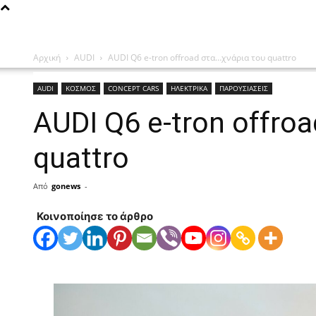
Αρχική
AUDI
AUDI Q6 e-tron offroad στα…χνάρια του quattro
AUDI
ΚΟΣΜΟΣ
CONCEPT CARS
ΗΛΕΚΤΡΙΚΑ
ΠΑΡΟΥΣΙΑΣΕΙΣ
AUDI Q6 e-tron offro
quattro
Από
gonews
-
Κοινοποίησε το άρθρο