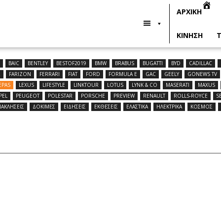
ΑΡΧΙΚΗ
ΚΙΝΗΣΗ
Τ
R
BAIC
BENTLEY
BESTOF2019
BMW
BRABUS
BUGATTI
BYD
CADILLAC
R
FARIZON
FERRARI
FIAT
FORD
FORMULA E
GAC
GEELY
GONEWS TV
EPAS
LEXUS
LIFESTYLE
LINKTOUR
LOTUS
LYNK & CO
MASERATI
MAXUS
PEL
PEUGEOT
POLESTAR
PORSCHE
PREVIEW
RENAULT
ROLLS-ROYCE
S
ΝΑΚΛΗΣΕΙΣ
ΔΟΚΙΜΕΣ
ΕΙΔΗΣΕΙΣ
ΕΚΘΕΣΕΙΣ
ΕΛΑΣΤΙΚΑ
ΗΛΕΚΤΡΙΚΑ
ΚΟΣΜΟΣ