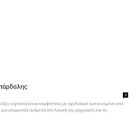
οπάρδαλης
0
δυάζει τεχνολογία και κομψότητα, με σχεδιασμό εμπνευσμένο από
μια ισορροπία ανάμεσα στη λογική της μηχανικής και τη