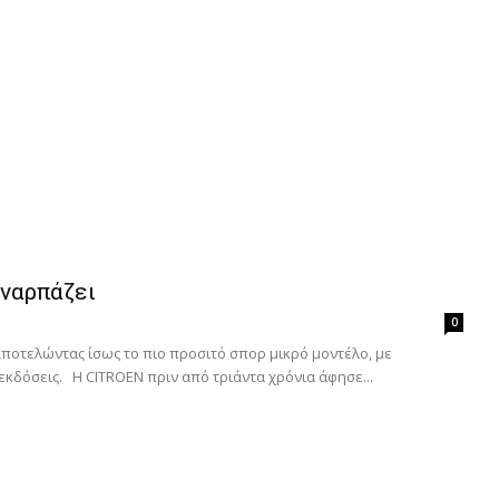
υναρπάζει
0
αποτελώντας ίσως το πιο προσιτό σπορ μικρό μοντέλο, με
εκδόσεις. Η CITROEN πριν από τριάντα χρόνια άφησε...