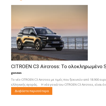
CITROEN C3 Aircross: Το ολοκληρωμένο S
gonews
-
Το νέο CITROEN C3 Aircross με τιμές που ξεκινούν από 18.900 ε
ελληνικής αγοράς. Η νέα γενιά του CITROEN C3 Aircross, είναι έν
Διαβάστε περισσότερα