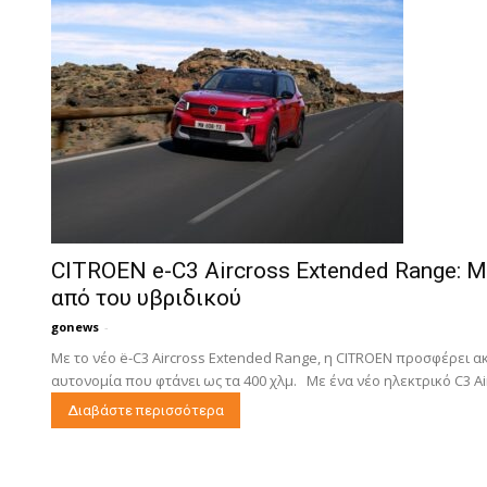
CITROEN e-C3 Aircross Extended Range: 
από του υβριδικού
gonews
-
Με το νέο ë-C3 Aircross Extended Range, η CITROEN προσφέρει 
αυτονομία που φτάνει ως τα 400 χλμ. Με ένα νέο ηλεκτρικό C3 Air
Διαβάστε περισσότερα