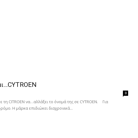
εται…CYTROEN
0
σε τη CITROEN να…αλλάξει το όνομά της σε CYTROEN. Για
ρόμο. Η μάρκα επιδιώκει διαχρονικά...