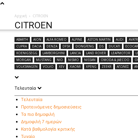
Αρχική
CITROEN
CITROEN
ABARTH
AION
ALFA ROMEO
ALPINE
ASTON MARTIN
AUDI
AVAT
CUPRA
DACIA
DENZA
DFSK
DONGFENG
DS
DUCATI
ECOCA
KOENIGSEGG
LAMBORGHINI
LANCIA
LAND ROVER
LEAPMOTOR
L
MORGAN
MUSTANG
NIO
NISMO
NISSAN
OMODA & JAECOO
O
VOLKSWAGEN
VOLVO
XEV
XIAOMI
XPENG
ZEEKR
ΑΓΩΝΕΣ
Α
Τελευταία
Τελευταία
Προτεινόμενες δημοσιεύσεις
Τα πιο δημοφιλή
Δημοφιλή 7 ημερών
Κατά βαθμολογία κριτικής
Τυχαίο