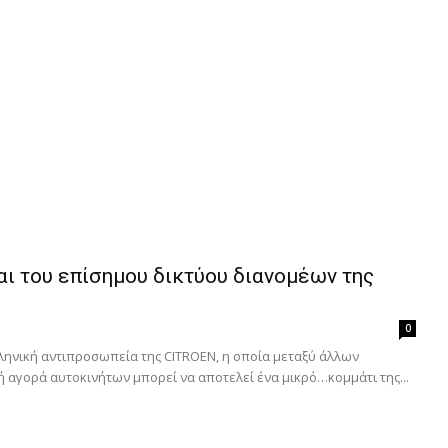
αι του επίσημου δικτύου διανομέων της
0
ληνική αντιπροσωπεία της CITROEN, η οποία μεταξύ άλλων
ή αγορά αυτοκινήτων μπορεί να αποτελεί ένα μικρό…κομμάτι της...