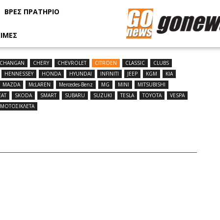
ΒΡΕΣ ΠΡΑΤΗΡΙΟ
ΙΜΕΣ
CHANGAN
CHERY
CHEVROLET
CITROEN
CLASSIC
CLUBS
HENNESSEY
HONDA
HYUNDAI
INFINITI
JEEP
KGM
KIA
MAZDA
McLAREN
Mercedes-Benz
MG
MINI
MITSUBISHI
EAT
SKODA
SMART
SUBARU
SUZUKI
TESLA
TOYOTA
VESPA
ΜΟΤΟΣΙΚΛΕΤΑ