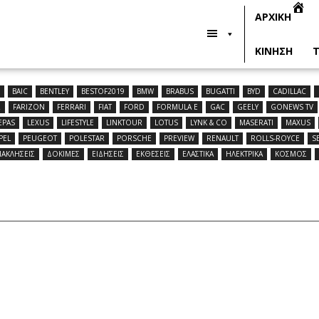
ΑΡΧΙΚΗ
ΚΙΝΗΣΗ
Τ
R
BAIC
BENTLEY
BESTOF2019
BMW
BRABUS
BUGATTI
BYD
CADILLAC
R
FARIZON
FERRARI
FIAT
FORD
FORMULA E
GAC
GEELY
GONEWS TV
EPAS
LEXUS
LIFESTYLE
LINKTOUR
LOTUS
LYNK & CO
MASERATI
MAXUS
PEL
PEUGEOT
POLESTAR
PORSCHE
PREVIEW
RENAULT
ROLLS-ROYCE
S
ΝΑΚΛΗΣΕΙΣ
ΔΟΚΙΜΕΣ
ΕΙΔΗΣΕΙΣ
ΕΚΘΕΣΕΙΣ
ΕΛΑΣΤΙΚΑ
ΗΛΕΚΤΡΙΚΑ
ΚΟΣΜΟΣ