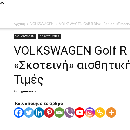
Αρχική
VOLKSWAGEN
VOLKSWAGEN Golf R Black Edition: «Σκοτειν
VOLKSWAGEN
ΠΑΡΟΥΣΙΑΣΕΙΣ
VOLKSWAGEN Golf R B
«Σκοτεινή» αισθητικ
Τιμές
Από
gonews
-
Κοινοποίησε το άρθρο