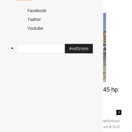
Facebook
Twitter
Youtube
Δοκιμή ALFA ROMEO Junior Q4 145 hp:
Tο πιο ενδιαφέρον οδηγικά
τετρακίνητο υβριδικό B-SUV
gonews
-
0
Οδηγούμε το ALFA ROMEO Junior Q4 145 hp και μεταφέρουμε
τις οδηγικές εντυπώσεις από το τετρακίνητο υβριδικό B-SUV