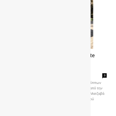
Δοκιμή SKODA Fabia1.5 TSI Monte
Carlo: Καθημερινή απόλαυση με
αγωνιστικό «άρωμα»
gonews
-
0
Οδηγούμε το SKODA Fabia Monte Carlo 1.5 των 150 ίππων
που αποτελεί την πιο σπορ έκδοση, εμπνευσμένη από την
εμπλοκή της μάρκας στους αγώνες ράλι. Του Ηλία Ματζαβά
Τις προηγούμενες δεκαετίες η απόκτηση ενός μικρού
hatchback...
Διαβάστε περισσότερα