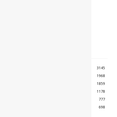
Η επιστροφή της TVR
TOP ΚΑΤΗΓΟΡΙΕΣ
ΕΙΔΗΣΕΙΣ
3145
ΚΟΣΜΟΣ
1968
ΑΓΩΝΕΣ
1859
ΠΑΡΟΥΣΙΑΣΕΙΣ
1178
ΡΕΠΟΡΤΑΖ
777
ΜΟΤΟΣΙΚΛΕΤΑ
698