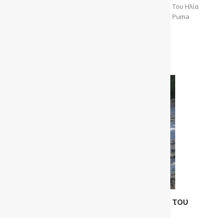
καλό είναι το ηλεκτρικό SUV της FORD στην πράξη; Του Ηλία
Ματζαβά Η πρώτη γνωριμία που είχαμε με το FORD Puma
Gen-E, μας...
Διαβάστε περισσότερα
Δοκιμή MG3 Hybrid: Ο αναζήτηση του
σύγχρονου value for money