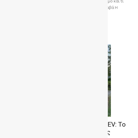
της ιταλικής φίρμας. Πώς συμπεριφέρεται στον δρόμο και τι
προσφέρει στην καθημερινότητα. Του Ηλία Ματζαβά Η
πρώτη μας...
Διαβάστε περισσότερα
Δοκιμή LEAPMOTOR C10 Hybrid EV: Το
SUV «έκπληξη» με αυτονομία έως