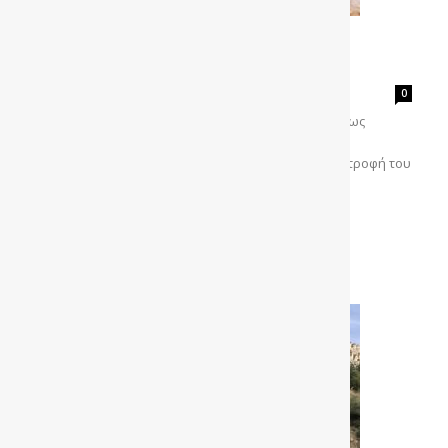
Δοκιμή FORD Capri: Η μεγάλη
επιστροφή
gonews
-
0
Οδηγούμε το νέο FORD Capri, το οποίο επιστρέφει ως
ηλεκτρικό SUV με 286 ίππους, μπαταρία 77kWh και
αυτονομία έως 600χλμ. Του Ηλία Ματζαβά Η επιστροφή του
ονόματος Capri στην γκάμα της FORD, αναμφίβολα
προκάλεσε ιδιαίτερη εντύπωση....
Διαβάστε περισσότερα