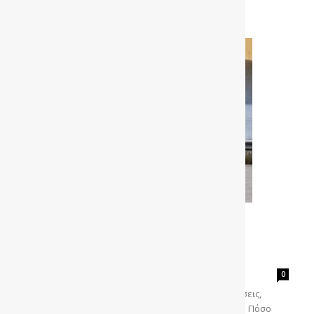
Δοκιμή FORD Puma Gen-E: Το
ηλεκτρικό που ξαναβάζει την
απόλαυση στην οδήγηση
gonews
-
0
Δοκιμάζουμε το Puma Gen-E και αναλύουμε επιδόσεις,
αυτονομία, κατανάλωση και οδηγική συμπεριφορά. Πόσο