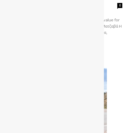
gonews
-
0
Οδηγούμε το MG3 Hybrid+ με τους 195 ίππους και
αναζητούμε τους λόγους που θεωρείται κορυφαίο value for
money στην κατηγορία των supermini. Του Ηλία Ματζαβά Η
MG Motor είναι η πρώτη, προερχόμενη από την Κίνα,
εταιρεία...
Διαβάστε περισσότερα