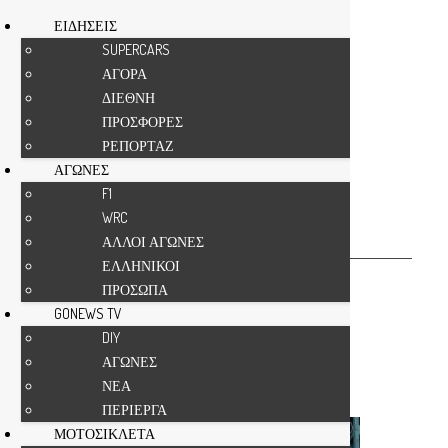
ΕΙΔΗΣΕΙΣ
SUPERCARS
ΑΓΟΡΑ
Αρχική
ΔΟΚΙΜΕΣ
ΔΙΕΘΝΗ
ΔΟΚΙΜΕΣ
ΠΡΟΣΦΟΡΕΣ
ΡΕΠΟΡΤΑΖ
ΣΥΓΚΡΙΤΙΚΟ
ΤΕΣΤ
ΑΓΩΝΕΣ
F1
WRC
Τελευταία
ΑΛΛΟΙ ΑΓΩΝΕΣ
ΕΛΛΗΝΙΚΟΙ
Τελευταία
ΠΡΟΣΩΠΑ
Προτεινόμενες δημοσιεύσεις
GONEWS TV
Τα πιο δημοφιλή
DIY
Δημοφιλή 7 ημερών
ΑΓΩΝΕΣ
Κατά βαθμολογία κριτικής
ΝΕΑ
Τυχαίο
ΠΕΡΙΕΡΓΑ
ΜΟΤΟΣΙΚΛΕΤΑ