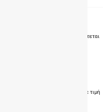
ΔΗΜΟΦΙΛΗ ΑΡΘΡΑ
Dacia Bigster Concept: Αποκαλύπτεται
ο μεγάλος αδελφός του Duster
CITROEN e-C3 Aircross Extended
Range: Μεγαλύτερη αυτονομία σε τιμή
χαμηλότερη από...