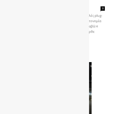
1.000 χλμ.
gonews
-
0
Οδηγούμε το LEAPMOTOR C10 Hybrid EV, το πολυτελές plug-
in hybrid SUV που κινείται σαν ηλεκτρικό αλλά η αυτονομία
του πλησιάζει τα 1.000 χιλιόμετρα. Του Ηλία Ματζαβά Η
LEAPMOTOR είναι μια εταιρεία που ξεκάθαρα δεν ήρθε
στην...
Διαβάστε περισσότερα