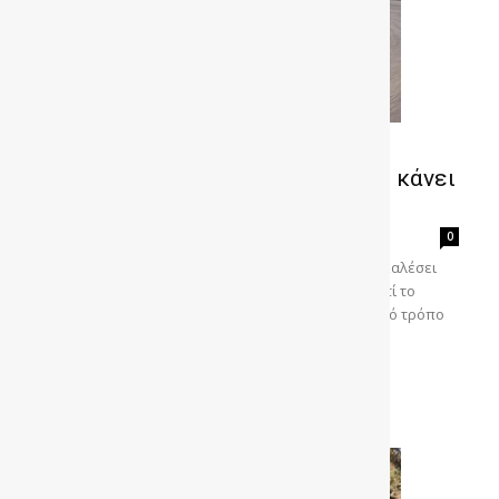
Δοκιμή CHERY Tiggo 4 Hybrid: Το
υβριδικό SUV των 204 ίππων που κάνει
τον...
gonews
-
0
Οδηγούμε το CHERY Tiggo 4 HEV το οποίο έχει προκαλέσει
αίσθηση, όχι μόνο λόγω της τιμής του, αλλά και γιατί το
πλήρως υβριδικό σύστημά του, βγάζει με εξαιρετικό τρόπο
τις αρετές του στο δρόμο. Του...
Διαβάστε περισσότερα