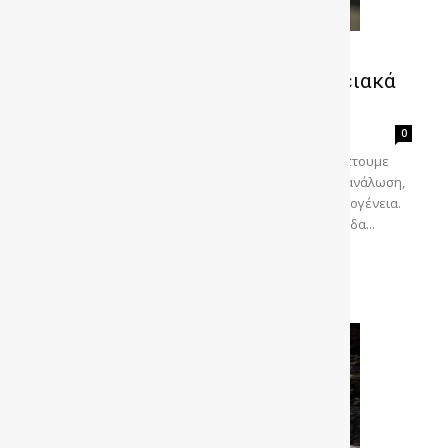
Δοκιμή MG ZS MAX Hybrid+ : Η
ευχάριστη έκπληξη στα οικογενειακά
SUV
gonews
-
0
Οδηγούμε το νέο MG ZS MAX Hybrid+ και ανακαλύπτουμε
γιατί εξελίσσεται σε best seller: άνεση, χαμηλή κατανάλωση,
197 ίπποι και κορυφαίο value for money για την οικογένεια.
Του Ηλία Ματζαβά Η MG μας συστήθηκε στην Ελλάδα...
Διαβάστε περισσότερα