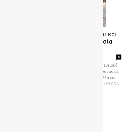
Δοκιμή SKODA Elroq 85: 286 ίπποι και
580 χλμ. αυτονομία σε…συσκευασία
οικογενειακού SUV
gonews
-
0
Οδηγούμε το SKODA Elroq 85, το οποίο αν και οικογενειακό
SUV, προσφέρει εντυπωσιακές επιδόσεις, σε συνδυασμό με
άνεση και πρακτικότητα, στην καθημερινή χρήση αλλά και
στις πιο μακρινές εξορμήσεις. Του Ηλία Ματζαβά Η SKODA
έχει μπει...
Διαβάστε περισσότερα
Φόρτωση περισσοτέρων