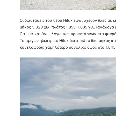
Οι διαστάσεις του νέου Hilux είναι σχεδόν ίδιες με
μήκος 5.320 χιλ. πλάτος 1.855–1.885 χιλ. (ανάλογα
Cruiser και άνω, λόγω των προεκτάσεων στα φτερά),
Το αμιγώς ηλεκτρικό Hilux διατηρεί το ίδιο μήκος κ
και ελαφρώς χαμηλότερο συνολικό ύψος στα 1.845 